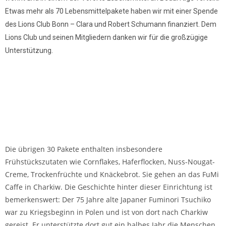
Etwas mehr als 70 Lebensmittelpakete haben wir mit einer Spende
des Lions Club Bonn – Clara und Robert Schumann finanziert. Dem
Lions Club und seinen Mitgliedern danken wir für die großzügige
Unterstützung.
Die übrigen 30 Pakete enthalten insbesondere
Frühstückszutaten wie Cornflakes, Haferflocken, Nuss-Nougat-
Creme, Trockenfrüchte und Knäckebrot. Sie gehen an das FuMi
Caffe in Charkiw. Die Geschichte hinter dieser Einrichtung ist
bemerkenswert: Der 75 Jahre alte Japaner Fuminori Tsuchiko
war zu Kriegsbeginn in Polen und ist von dort nach Charkiw
gereist. Er unterstützte dort gut ein halbes Jahr die Menschen,